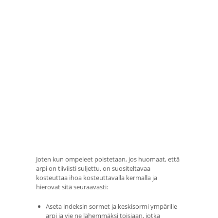
Joten kun ompeleet poistetaan, jos huomaat, että
arpi on tiiviisti suljettu, on suositeltavaa
kosteuttaa ihoa kosteuttavalla kermalla ja
hierovat sitä seuraavasti:
Aseta indeksin sormet ja keskisormi ympärille
arpi ja vie ne lähemmäksi toisiaan, jotka