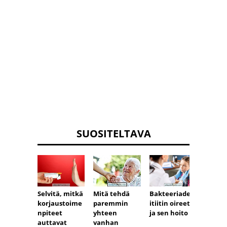
SUOSITELTAVA
Mitä tehdä
Selvitä, mitkä
Bakteeriaden
Mitä 
paremmin
korjaustoime
itiitin oireet
paika
yhteen
npiteet
ja sen hoito
paran
vanhan
auttavat
si?