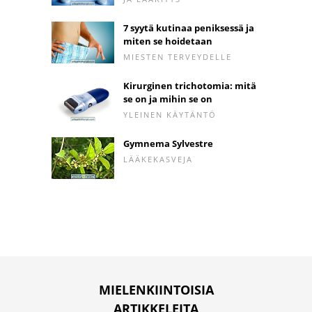
7 syytä kutinaa peniksessä ja
miten se hoidetaan
MIESTEN TERVEYDELLE
Kirurginen trichotomia: mitä
se on ja mihin se on
YLEINEN KÄYTÄNTÖ
Gymnema Sylvestre
LÄÄKEKASVEJA
MIELENKIINTOISIA
ARTIKKELEITA