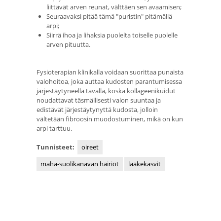
liittävät arven reunat, välttäen sen avaamisen;
Seuraavaksi pitää tämä "puristin" pitämällä
arpi;
Siirrä ihoa ja lihaksia puolelta toiselle puolelle
arven pituutta.
Fysioterapian klinikalla voidaan suorittaa punaista
valohoitoa, joka auttaa kudosten parantumisessa
järjestäytyneellä tavalla, koska kollageenikuidut
noudattavat täsmällisesti valon suuntaa ja
edistävät järjestäytynyttä kudosta, jolloin
vältetään fibroosin muodostuminen, mikä on kun
arpi tarttuu.
Tunnisteet:
oireet
maha-suolikanavan häiriöt
lääkekasvit