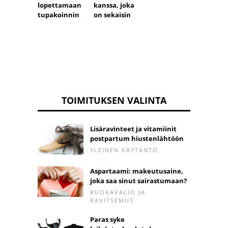
kanssa, joka
lopettamaan
on sekaisin
tupakoinnin
TOIMITUKSEN VALINTA
Lisäravinteet ja vitamiinit
postpartum hiustenlähtöön
YLEINEN KÄYTÄNTÖ
Aspartaami: makeutusaine,
joka saa sinut sairastumaan?
RUOKAVALIO JA
RAVITSEMUS
Paras syke