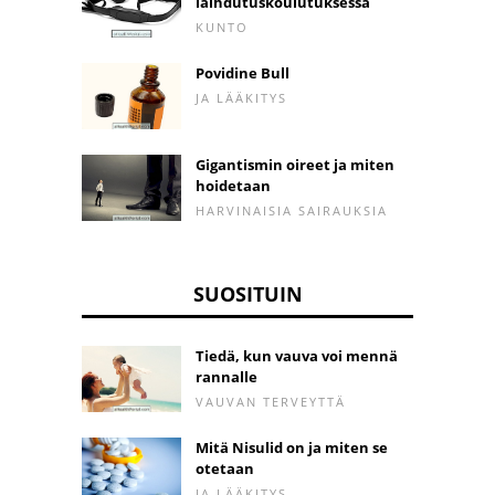
laihdutuskoulutuksessa
KUNTO
Povidine Bull
JA LÄÄKITYS
Gigantismin oireet ja miten
hoidetaan
HARVINAISIA ​​SAIRAUKSIA
SUOSITUIN
Tiedä, kun vauva voi mennä
rannalle
VAUVAN TERVEYTTÄ
Mitä Nisulid on ja miten se
otetaan
JA LÄÄKITYS