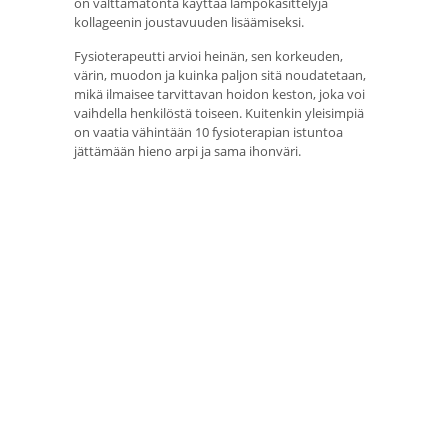
on välttämätöntä käyttää lämpökäsittelyjä
kollageenin joustavuuden lisäämiseksi.
Fysioterapeutti arvioi heinän, sen korkeuden,
värin, muodon ja kuinka paljon sitä noudatetaan,
mikä ilmaisee tarvittavan hoidon keston, joka voi
vaihdella henkilöstä toiseen. Kuitenkin yleisimpiä
on vaatia vähintään 10 fysioterapian istuntoa
jättämään hieno arpi ja sama ihonväri.