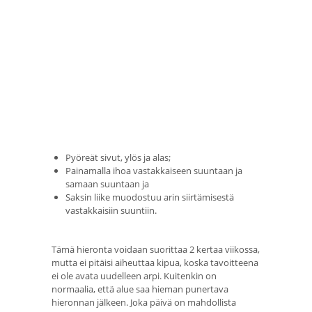
Pyöreät sivut, ylös ja alas;
Painamalla ihoa vastakkaiseen suuntaan ja
samaan suuntaan ja
Saksin liike muodostuu arin siirtämisestä
vastakkaisiin suuntiin.
Tämä hieronta voidaan suorittaa 2 kertaa viikossa,
mutta ei pitäisi aiheuttaa kipua, koska tavoitteena
ei ole avata uudelleen arpi. Kuitenkin on
normaalia, että alue saa hieman punertava
hieronnan jälkeen. Joka päivä on mahdollista