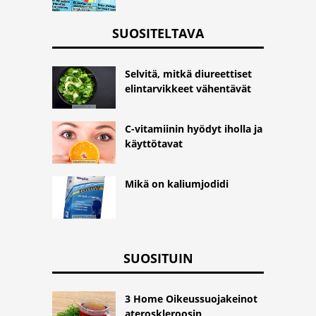
SUOSITELTAVA
Selvitä, mitkä diureettiset
elintarvikkeet vähentävät
C-vitamiinin hyödyt iholla ja
käyttötavat
Mikä on kaliumjodidi
SUOSITUIN
3 Home Oikeussuojakeinot
ateroskleroosin