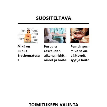
SUOSITELTAVA
Mikä on
Purpura
Pemphigus:
Kouri
Lupus
raskauden
mikä se on,
psoria
Erythematosu
aikana: riskit,
päätyypit,
hoito
s
oireet ja hoito
syyt ja hoito
TOIMITUKSEN VALINTA