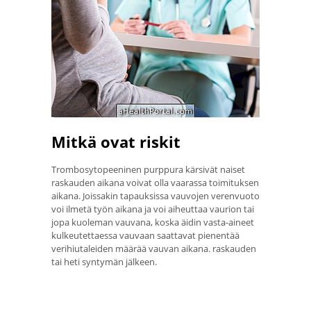
Mitkä ovat riskit
Trombosytopeeninen purppura kärsivät naiset
raskauden aikana voivat olla vaarassa toimituksen
aikana. Joissakin tapauksissa vauvojen verenvuoto
voi ilmetä työn aikana ja voi aiheuttaa vaurion tai
jopa kuoleman vauvana, koska äidin vasta-aineet
kulkeutettaessa vauvaan saattavat pienentää
verihiutaleiden määrää vauvan aikana. raskauden
tai heti syntymän jälkeen.