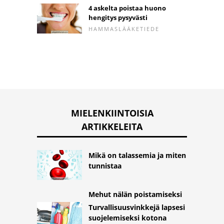
4 askelta poistaa huono
hengitys pysyvästi
HAMMASLÄÄKETIEDE
MIELENKIINTOISIA
ARTIKKELEITA
Mikä on talassemia ja miten
tunnistaa
Mehut nälän poistamiseksi
Turvallisuusvinkkejä lapsesi
suojelemiseksi kotona