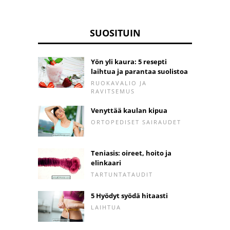
SUOSITUIN
Yön yli kaura: 5 resepti
laihtua ja parantaa suolistoa
RUOKAVALIO JA
RAVITSEMUS
Venyttää kaulan kipua
ORTOPEDISET SAIRAUDET
Teniasis: oireet, hoito ja
elinkaari
TARTUNTATAUDIT
5 Hyödyt syödä hitaasti
LAIHTUA